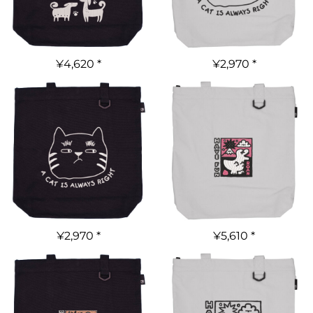
¥4,620
*
¥2,970
*
¥2,970
*
¥5,610
*