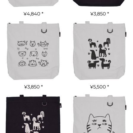
¥4,840
*
¥3,850
*
¥3,850
*
¥5,500
*