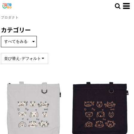
デフォルト
価格：安い順
プロダクト
価格：高い順
カテゴリー
新着順
並び替え: デフォルト