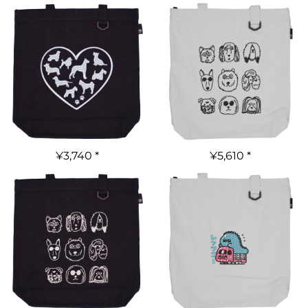
¥3,740
*
¥5,610
*