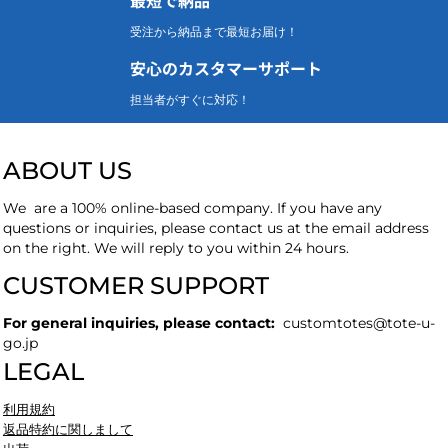
受注から納品まで最短お届け！
安心のカスタマーサポート
担当者がすぐに対応！
ABOUT US
We are a 100% online-based company. If you have any
questions or inquiries, please contact us at the email address
on the right. We will reply to you within 24 hours.
CUSTOMER SUPPORT
For general inquiries, please contact:
customtotes
@tote-u-
go.jp
LEGAL
利用規約
返品特約に関しまして