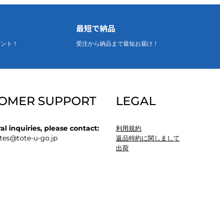
最短で納品
リント！
受注から納品まで最短お届け！
OMER SUPPORT
LEGAL
al inquiries, please contact:
利用規約
tes
@tote-u-go.jp
返品特約に関しまして
出荷