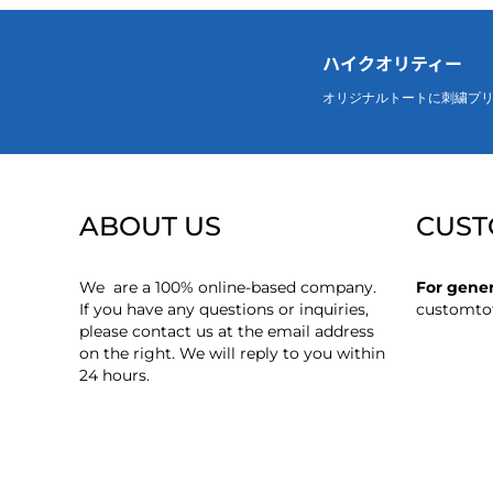
ハイクオリティー
オリジナルトートに刺繍プ
ABOUT US
CUST
We are a 100% online-based company.
For gener
If you have any questions or inquiries,
customto
please contact us at the email address
on the right. We will reply to you within
24 hours.