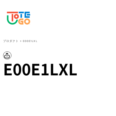
{CC} - {CN}
プロダクト
ログイン
新規会員登録
カート：0点
CURRENCY:
プロダクト
>
E00E1LXL
E00E1LXL