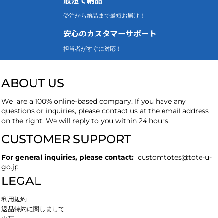
受注から納品まで最短お届け！
安心のカスタマーサポート
担当者がすぐに対応！
ABOUT US
We are a 100% online-based company. If you have any
questions or inquiries, please contact us at the email address
on the right. We will reply to you within 24 hours.
CUSTOMER SUPPORT
For general inquiries, please contact:
customtotes
@tote-u-
go.jp
LEGAL
利用規約
返品特約に関しまして