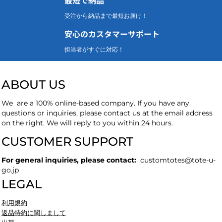
受注から納品まで最短お届け！
安心のカスタマーサポート
担当者がすぐに対応！
ABOUT US
We are a 100% online-based company. If you have any
questions or inquiries, please contact us at the email address
on the right. We will reply to you within 24 hours.
CUSTOMER SUPPORT
For general inquiries, please contact:
customtotes
@tote-u-
go.jp
LEGAL
利用規約
返品特約に関しまして