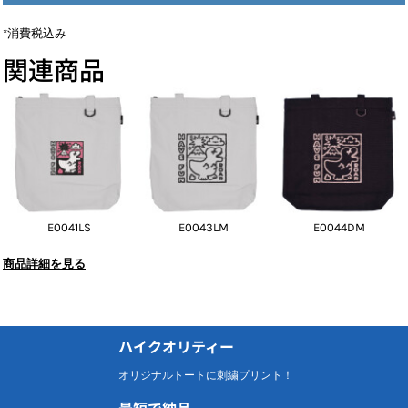
*
消費税込み
関連商品
E0041LS
E0043LM
E0044DM
商品詳細を見る
ハイクオリティー
オリジナルトートに刺繍プリント！
最短で納品