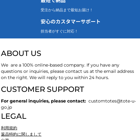
受注から納品まで最短お届け！
安心のカスタマーサポート
担当者がすぐに対応！
ABOUT US
We are a 100% online-based company. If you have any
questions or inquiries, please contact us at the email address
on the right. We will reply to you within 24 hours.
CUSTOMER SUPPORT
For general inquiries, please contact:
customtotes
@tote-u-
go.jp
LEGAL
利用規約
返品特約に関しまして