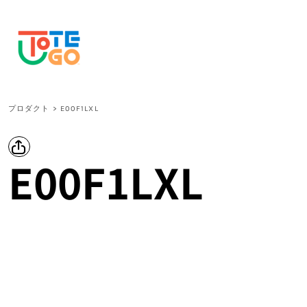
{CC} - {CN}
プロダクト
ログイン
新規会員登録
カート：0点
CURRENCY:
プロダクト
>
E00F1LXL
E00F1LXL