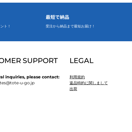
最短で納品
リント！
受注から納品まで最短お届け！
OMER SUPPORT
LEGAL
al inquiries, please contact:
利用規約
tes
@tote-u-go.jp
返品特約に関しまして
出荷