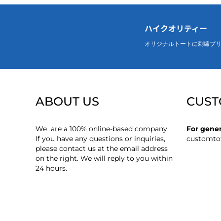
ハイクオリティー
オリジナルトートに刺繍プ
ABOUT US
CUST
We are a 100% online-based company.
For gener
If you have any questions or inquiries,
customto
please contact us at the email address
on the right. We will reply to you within
24 hours.