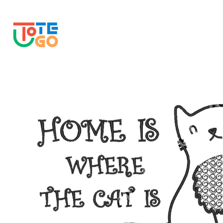
JPY - Japan Yen
プロダクト
USD - United States Dollar
ログイン
新規会員登録
カート：0点
CURRENCY:
¥
JPY