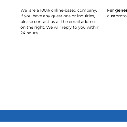
We are a 100% online-based company.
For gener
If you have any questions or inquiries,
customto
please contact us at the email address
on the right. We will reply to you within
24 hours.