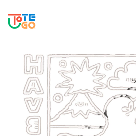
JPY - Japan Yen
プロダクト
USD - United States Dollar
ログイン
新規会員登録
カート：0点
CURRENCY:
¥
JPY